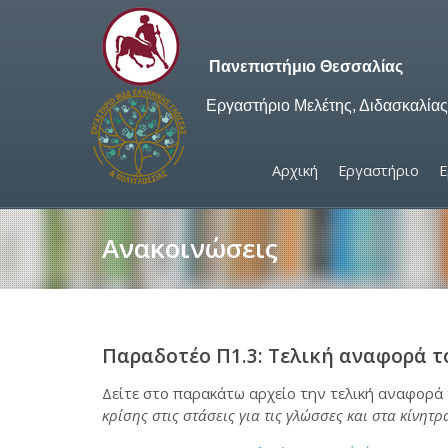
Πανεπιστήμιο Θεσσαλίας
Εργαστήριο Μελέτης, Διδασκαλία
Αρχική
Εργαστήριο
Ε
Ανακοινώσεις
Παραδοτέo Π1.3: Τελική αναφορά τ
Δείτε στο παρακάτω αρχείο την τελική αναφο
κρίσης στις στάσεις για τις γλώσσες και στα κίνητ