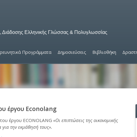
ς, Διάδοσης Ελληνικής Γλώσσας & Πολυγλωσσίας
ρευνητικά Προγράμματα
Δημοσιεύσεις
Βιβλιοθήκη
Δραστη
ου έργου Econolang
ρά του έργου ECONOLANG
«Οι επιπτώσεις της οικονομικής
ρα για την εκμάθησή τους».