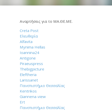
Aναρτήσεις για το ΜΑ.ΘΕ.ΜΕ.
Creta Post
Ελευθερία
Alfavita
Mynima Hellas
Ioannina24
Antigone
Piraeuspress
Thebigpicture
Eleftheria
Larissanet
Πανεπιστήμιο Θεσσαλίας
Kentrikos
Giannena-view
Ert
Πανεπιστήμιο Θεσσαλίας