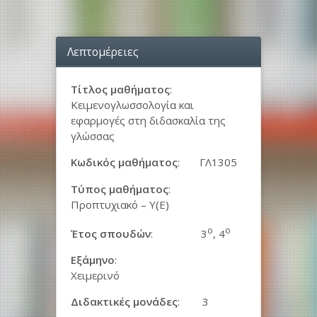
Λεπτομέρειες
Τίτλος μαθήματος
:
Κειμενογλωσσολογία και
εφαρμογές στη διδασκαλία της
γλώσσας
Κωδικός μαθήματος
: ΓΛ1305
Τύπος μαθήματος
:
Προπτυχιακό – Υ(Ε)
ο
ο
Έτος σπουδών
: 3
, 4
Εξάμηνο
:
Χειμερινό
Διδακτικές μονάδες
: 3