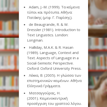
Adam
,
J
.-
M
. (1999).
Τα κείμενα:
τύποι και πρότυπα
. Αθήνα:
Πατάκης (μτφ. Γ. Παρίσης).
de Beaugrande, R. &
W
.
Dressler (1981).
Introduction to
Τext
L
inguistics. London:
Longman.
Halliday, M.A.K. & R. Hasan
(1989). Language, Context and
Text. Aspects of Language in a
Social-Semiotic Perspective.
Oxford
:
Oxford
University
Press
.
Λέκκα, Β. (2005).
Η γλώσσα των
επιστημονικών κειμένων
. Αθήνα:
Ελληνικά Γράμματα.
Ματσαγγούρας, Η.
(2001).
Κειμενοκεντρική
προσέγγιση του γραπτού λόγου
.