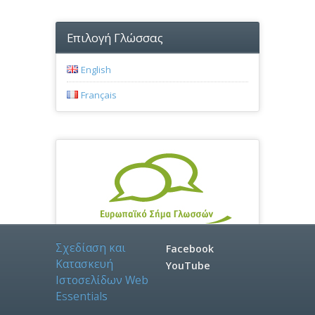
Επιλογή Γλώσσας
English
Français
Σχεδίαση και
Facebook
Κατασκευή
YouTube
Ιστοσελίδων
W
e
b
E
s
s
e
n
t
i
a
l
s