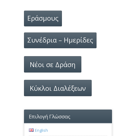
Εράσμους
Συνέδρια – Ημερίδες
Νέοι σε Δράση
Κύκλοι Διαλέξεων
Επιλογή Γλώσσας
English