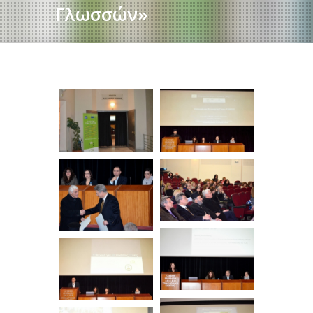
Γλωσσών»