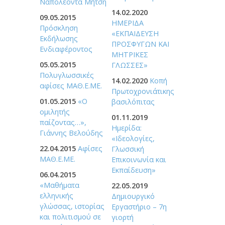
Ναπολέοντα Μήτση
14.02.2020
09.05.2015
ΗΜΕΡΙΔΑ
Πρόσκληση
«ΕΚΠΑΙΔΕΥΣΗ
Εκδήλωσης
ΠΡΟΣΦΥΓΩΝ ΚΑΙ
Ενδιαφέροντος
ΜΗΤΡΙΚΕΣ
05.05.2015
ΓΛΩΣΣΕΣ»
Πολυγλωσσικές
14.02.2020
Κοπή
αφίσες ΜΑΘ.Ε.ΜΕ.
Πρωτοχρονιάτικης
01.05.2015
«Ο
βασιλόπιτας
ομιλητής
01.11.2019
παίζοντας…»,
Ημερίδα:
Γιάννης Βελούδης
«Ιδεολογίες,
22.04.2015
Αφίσες
Γλωσσική
ΜΑΘ.Ε.ΜΕ.
Επικοινωνία και
Εκπαίδευση»
06.04.2015
«Μαθήματα
22.05.2019
ελληνικής
Δημιουργικό
γλώσσας, ιστορίας
Εργαστήριο – 7η
και πολιτισμού σε
γιορτή