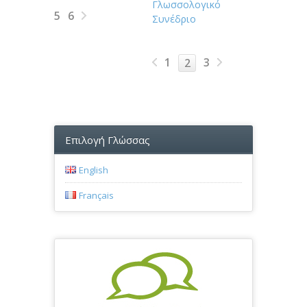
Γλωσσολογικό
5
6
Συνέδριο
1
3
2
Επιλογή Γλώσσας
English
Français